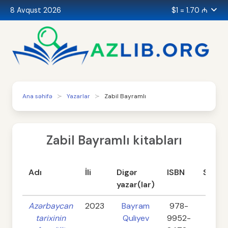
8 Avqust 2026
$1 = 1.70 ₼
Ana səhifə
Yazarlar
Zabil Bayramlı
Zabil Bayramlı kitabları
Adı
İli
Digər
ISBN
Səhifə
yazar(lar)
Azərbaycan
2023
Bayram
978-
272
tarixinin
Quliyev
9952-