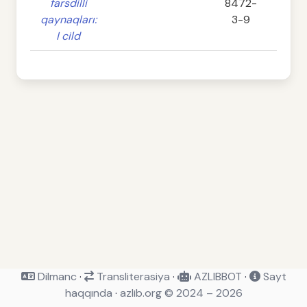
farsdilli
8472-
qaynaqları:
3-9
I cild
Dilmanc
·
Transliterasiya
·
AZLIBBOT
·
Sayt
haqqında
·
azlib.org © 2024 – 2026