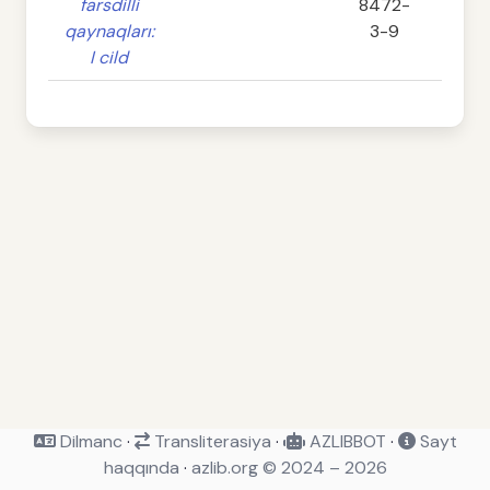
farsdilli
8472-
qaynaqları:
3-9
I cild
Dilmanc
·
Transliterasiya
·
AZLIBBOT
·
Sayt
haqqında
·
azlib.org © 2024 – 2026