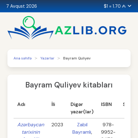
7 Avqust 2026
$1 = 1.70 ₼
Ana səhifə
Yazarlar
Bayram Quliyev
Bayram Quliyev kitabları
Adı
İli
Digər
ISBN
Səhifə
yazar(lar)
Azərbaycan
2023
Zabil
978-
272
tarixinin
Bayramlı
,
9952-