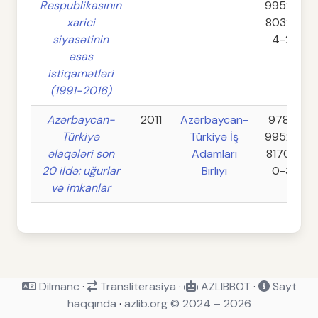
Respublikasının
9952-
xarici
8032-
siyasətinin
4-2
əsas
istiqamətləri
(1991-2016)
Azərbaycan-
2011
Azərbaycan-
978-
Türkiyə
Türkiyə İş
9952-
əlaqələri son
Adamları
8170-
20 ildə: uğurlar
Birliyi
0-3
və imkanlar
Dilmanc
·
Transliterasiya
·
AZLIBBOT
·
Sayt
haqqında
·
azlib.org © 2024 – 2026