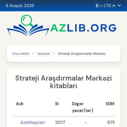
9 Avqust 2026
$1 = 1.70 ₼
Ana səhifə
Yazarlar
Strateji Araşdırmalar Mərkəzi
Strateji Araşdırmalar Mərkəzi
kitabları
Adı
İli
Digər
ISBN
yazar(lar)
Azərbaycan
2017
-
978-