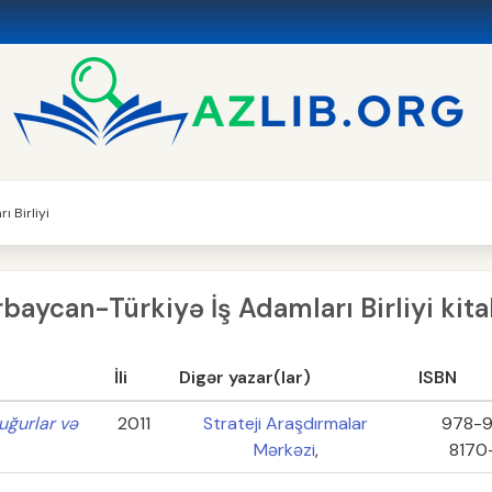
 Birliyi
baycan-Türkiyə İş Adamları Birliyi kita
İli
Digər yazar(lar)
ISBN
uğurlar və
2011
Strateji Araşdırmalar
978-
Mərkəzi
,
8170