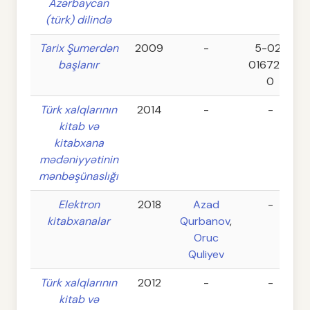
Azərbaycan
(türk) dilində
Tarix Şumerdən
2009
-
5-02-
başlanır
016729-
0
Türk xalqlarının
2014
-
-
kitab və
kitabxana
mədəniyyətinin
mənbəşünaslığı
Elektron
2018
Azad
-
kitabxanalar
Qurbanov
,
Oruc
Quliyev
Türk xalqlarının
2012
-
-
kitab və