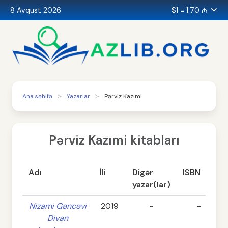
8 Avqust 2026
$1 = 1.70 ₼
Ana səhifə
Yazarlar
Pərviz Kazımi
Pərviz Kazımi kitabları
Adı
İli
Digər
ISBN
yazar(lar)
Nizami Gəncəvi
2019
-
-
Divan