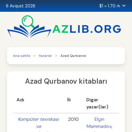
6 Avqust 2026
$1 = 1.70 ₼
Ana səhifə
Yazarlar
Azad Qurbanov
Azad Qurbanov kitabları
Adı
İli
Digər
ISBN
yazar(lar)
Kompüter texnikası
2010
Elçin
9789
və
Məmmədov
,