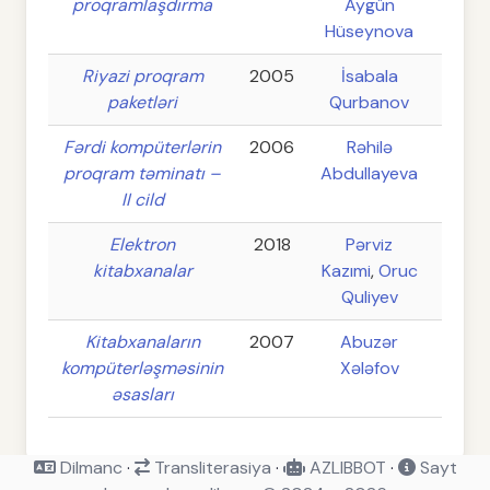
proqramlaşdırma
Aygün
Hüseynova
Riyazi proqram
2005
İsabala
paketləri
Qurbanov
Fərdi kompüterlərin
2006
Rəhilə
proqram təminatı –
Abdullayeva
II cild
Elektron
2018
Pərviz
kitabxanalar
Kazımi
,
Oruc
Quliyev
Kitabxanaların
2007
Abuzər
kompüterləşməsinin
Xələfov
əsasları
Dilmanc
·
Transliterasiya
·
AZLIBBOT
·
Sayt