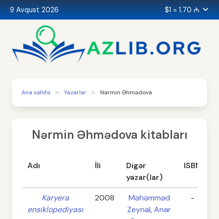
9 Avqust 2026
$1 = 1.70 ₼
Ana səhifə
Yazarlar
Nərmin Əhmədova
Nərmin Əhmədova kitabları
Adı
İli
Digər
ISBN
S
yazar(lar)
Karyera
2008
Məhəmməd
-
ensiklopediyası
Zeynal
,
Anar