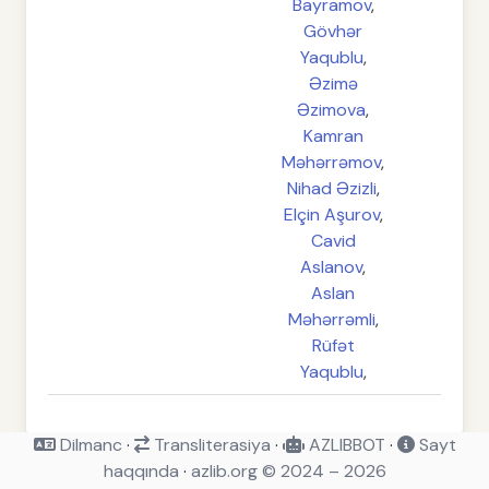
Bayramov
,
Gövhər
Yaqublu
,
Əzimə
Əzimova
,
Kamran
Məhərrəmov
,
Nihad Əzizli
,
Elçin Aşurov
,
Cavid
Aslanov
,
Aslan
Məhərrəmli
,
Rüfət
Yaqublu
,
Dilmanc
·
Transliterasiya
·
AZLIBBOT
·
Sayt
haqqında
·
azlib.org © 2024 – 2026