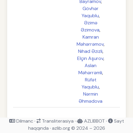
Bayramov
,
Gövhər
Yaqublu
,
Əzimə
Əzimova
,
Kamran
Məhərrəmov
,
Nihad Əzizli
,
Elçin Aşurov
,
Aslan
Məhərrəmli
,
Rüfət
Yaqublu
,
Nərmin
Əhmədova
Dilmanc
·
Transliterasiya
·
AZLIBBOT
·
Sayt
haqqında
·
azlib.org © 2024 – 2026