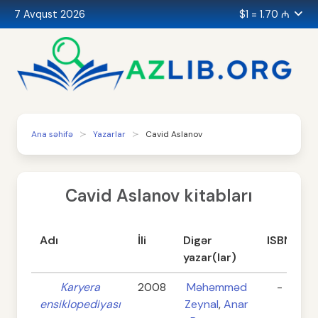
7 Avqust 2026
$1 = 1.70 ₼
Ana səhifə
Yazarlar
Cavid Aslanov
Cavid Aslanov kitabları
Adı
İli
Digər
ISBN
S
yazar(lar)
Karyera
2008
Məhəmməd
-
ensiklopediyası
Zeynal
,
Anar