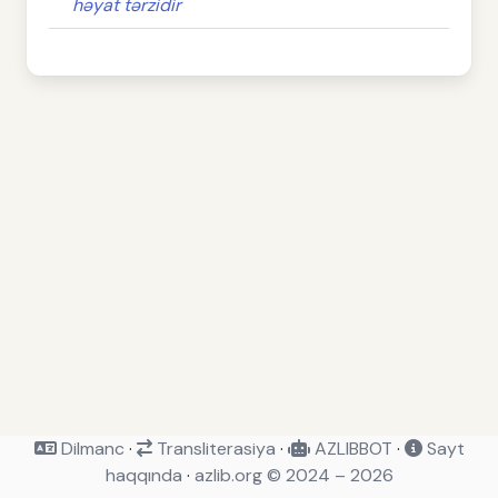
həyat tərzidir
Dilmanc
·
Transliterasiya
·
AZLIBBOT
·
Sayt
haqqında
·
azlib.org © 2024 – 2026