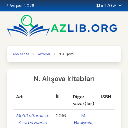
7 Avqust 2026
$1 = 1.70 ₼
Ana səhifə
Yazarlar
N. Alışova
N. Alışova kitabları
Adı
İli
Digər
ISBN
Səhi
yazar(lar)
Multikulturalizm
2016
M.
-
59
Azərbaycanın
Hacıyeva
,