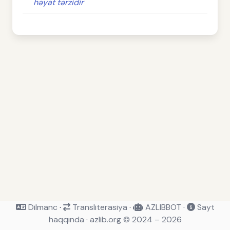
həyat tərzidir
Dilmanc
·
Transliterasiya
·
AZLIBBOT
·
Sayt
haqqında
·
azlib.org © 2024 – 2026