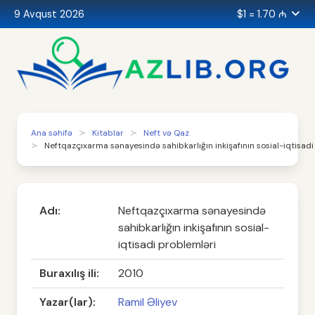
9 Avqust 2026
$1 = 1.70 ₼
Ana səhifə
Kitablar
Neft və Qaz
Neftqazçıxarma sənayesində sahibkarlığın inkişafının sosial-iqtisad
Adı:
Neftqazçıxarma sənayesində
sahibkarlığın inkişafının sosial-
iqtisadi problemləri
Buraxılış ili:
2010
Yazar(lar):
Ramil Əliyev