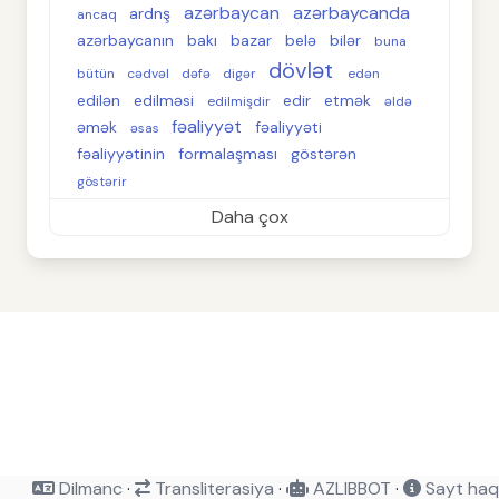
azərbaycan
azərbaycanda
ardnş
ancaq
azərbaycanın
bakı
bazar
belə
bilər
buna
dövlət
bütün
cədvəl
dəfə
digər
edən
edilən
edilməsi
edir
etmək
edilmişdir
əldə
fəaliyyət
əmək
fəaliyyəti
əsas
fəaliyyətinin
formalaşması
göstərən
göstərir
Daha çox
Dilmanc
·
Transliterasiya
·
AZLIBBOT
·
Sayt haq