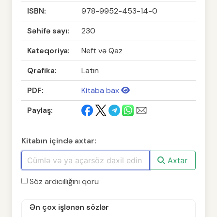
ISBN:
978-9952-453-14-0
Səhifə sayı:
230
Kateqoriya:
Neft və Qaz
Qrafika:
Latın
PDF:
Kitaba bax
Paylaş:
Kitabın içində axtar:
Axtar
Söz ardıcıllığını qoru
Ən çox işlənən sözlər