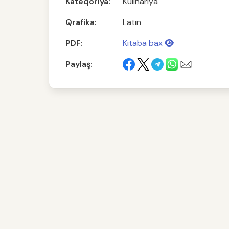
Kateqoriya:
Kulinariya
Qrafika:
Latın
PDF:
Kitaba bax
Paylaş: