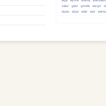
alça
ayrıca
azacıq
azerbayc
cabir
çəkir
çimdik
darçın
d
duzlu
düyü
edib
edir
edirl