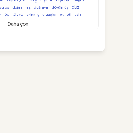
baş
an
azərbaycan
bişiririk
bişirirlər
buğda
duz
əqiqə
doğranmış
doğrayır
döyülmüş
əd
əlavə
ər
ərinmiş
ərzaqlar
ət
əti
əziz
Daha çox