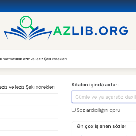
 mətbəxinin əziz və ləziz Şəki xörəkləri
Kitabın içində axtar:
iz və ləziz Şəki xörəkləri
Söz ardıcıllığını qoru
Ən çox işlənən sözlər