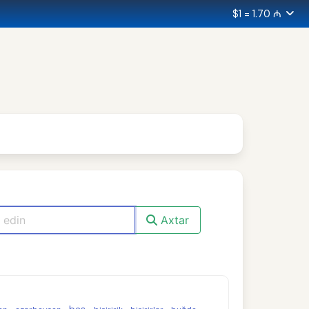
$1 = 1.70 ₼
Axtar