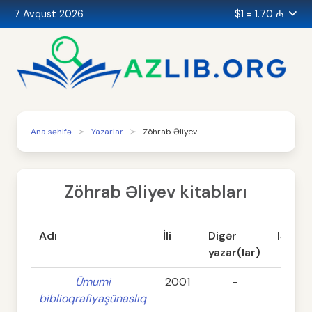
7 Avqust 2026
$1 = 1.70 ₼
Ana səhifə
Yazarlar
Zöhrab Əliyev
Zöhrab Əliyev kitabları
Adı
İli
Digər
ISBN
yazar(lar)
Ümumi
2001
-
-
biblioqrafiyaşünaslıq