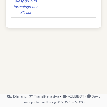
diasporunun
formalaşması:
XX əsr
Dilmanc
·
Transliterasiya
·
AZLIBBOT
·
Sayt
haqqında
·
azlib.org © 2024 – 2026