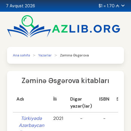
7 Avqust 2026
$1 = 1.70 ₼
Ana səhifə
Yazarlar
Zəminə Əsgərova
Zəminə Əsgərova kitabları
Adı
İli
Digər
ISBN
Səhifə
yazar(lar)
Türkiyədə
2021
-
-
164
Azərbaycan