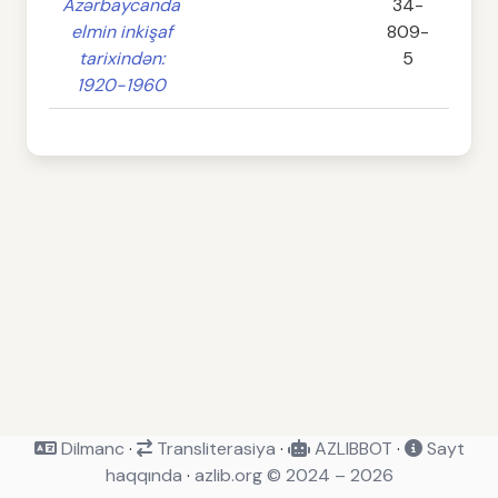
Azərbaycanda
34-
elmin inkişaf
809-
tarixindən:
5
1920-1960
Dilmanc
·
Transliterasiya
·
AZLIBBOT
·
Sayt
haqqında
·
azlib.org © 2024 – 2026