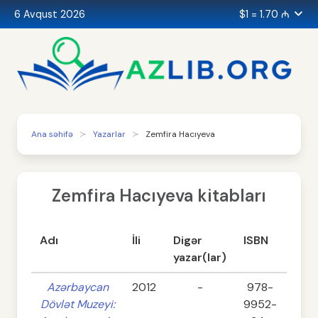
6 Avqust 2026
$1 = 1.70 ₼
Ana səhifə
Yazarlar
Zemfira Hacıyeva
Zemfira Hacıyeva kitabları
Adı
İli
Digər
ISBN
Səhi
yazar(lar)
Azərbaycan
2012
-
978-
15
Dövlət Muzeyi:
9952-