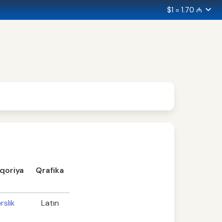
$1 = 1.70 ₼
qoriya
Qrafika
rslik
Latın