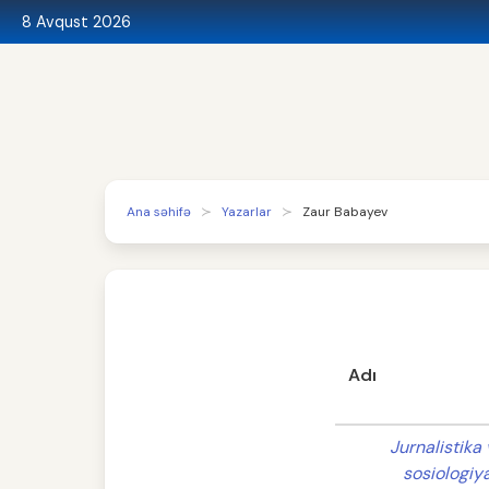
8 Avqust 2026
Ana səhifə
Yazarlar
Zaur Babayev
Adı
Jurnalistika 
sosiologiy