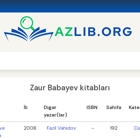
Zaur Babayev kitabları
İli
Digər
ISBN
Səhifə
Kate
yazar(lar)
və
2008
Fazil Vahidov
-
192
Də
a