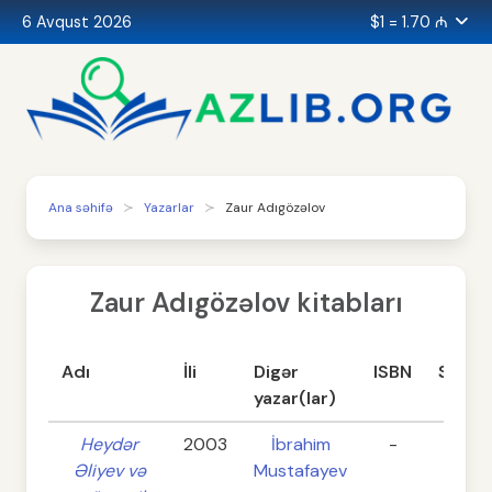
6 Avqust 2026
$1 = 1.70 ₼
Ana səhifə
Yazarlar
Zaur Adıgözəlov
Zaur Adıgözəlov kitabları
Adı
İli
Digər
ISBN
Səhifə
yazar(lar)
Heydər
2003
İbrahim
-
368
Əliyev və
Mustafayev