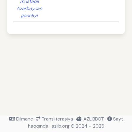
müstəqil
Azərbaycan
gəncliyi
Dilmanc
·
Transliterasiya
·
AZLIBBOT
·
Sayt
haqqında
·
azlib.org © 2024 – 2026