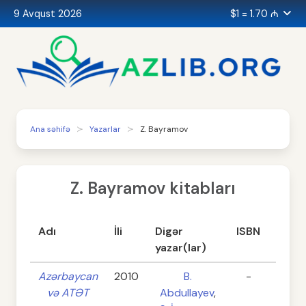
9 Avqust 2026
$1 = 1.70 ₼
Ana səhifə
Yazarlar
Z. Bayramov
Z. Bayramov kitabları
Adı
İli
Digər
ISBN
Səhif
yazar(lar)
Azərbaycan
2010
B.
-
99
və ATƏT
Abdullayev
,