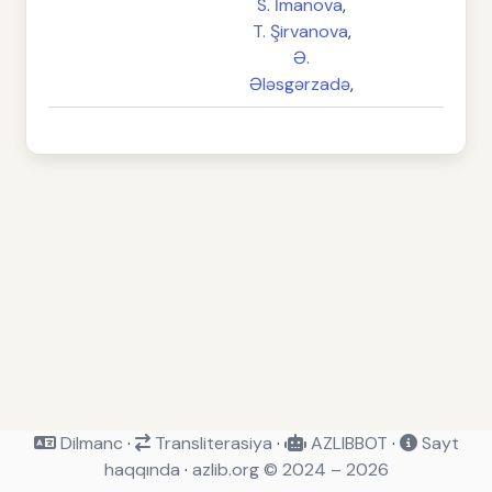
S. İmanova
,
T. Şirvanova
,
Ə.
Ələsgərzadə
,
Dilmanc
·
Transliterasiya
·
AZLIBBOT
·
Sayt
haqqında
·
azlib.org © 2024 – 2026