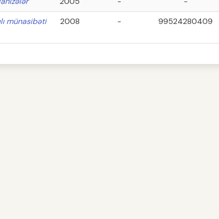
lahizələr
2005
-
-
ıqlı münasibəti
2008
-
99524280409