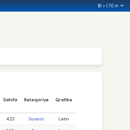
$1 = 1.70 ₼
Səhifə
Kateqoriya
Qrafika
423
Siyasət
Latın