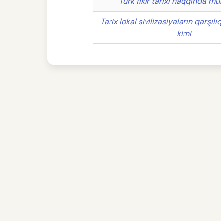
Türk fikir tarixi haqqında mü
Tarix lokal sivilizasiyaların qarşıl
kimi