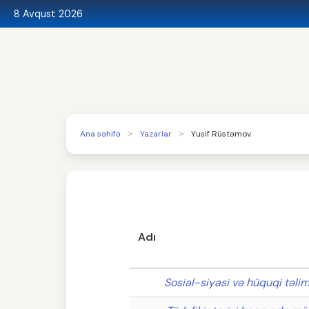
8 Avqust 2026
Ana səhifə
Yazarlar
Yusif Rüstəmov
Adı
Sosial-siyasi və hüquqi təliml