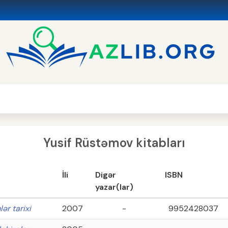
Yusif Rüstəmov kitabları
İli
Digər
ISBN
yazar(lar)
ər tarixi
2007
-
9952428037