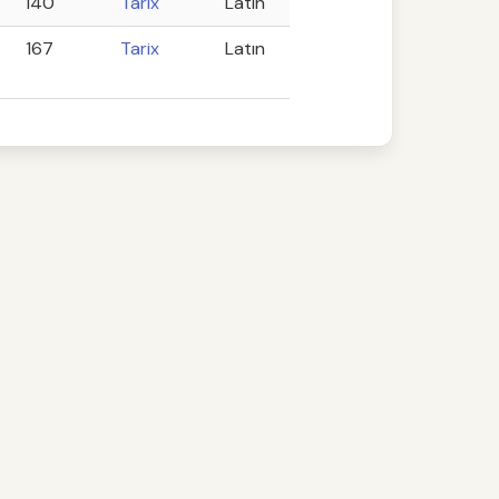
140
Tarix
Latın
167
Tarix
Latın