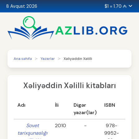
8 Avqust 2026
$1 = 1.70 ₼
Ana səhifə
Yazarlar
Xəliyəddin Xəlilli
Xəliyəddin Xəlilli kitabları
Adı
İli
Digər
ISBN
Səhif
yazar(lar)
Sovet
2010
-
978-
400
tarixşunaslığı
9952-