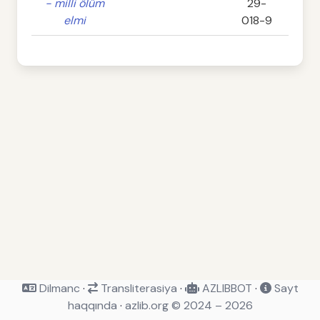
- milli ölüm
29-
elmi
018-9
Dilmanc
·
Transliterasiya
·
AZLIBBOT
·
Sayt
haqqında
·
azlib.org © 2024 – 2026