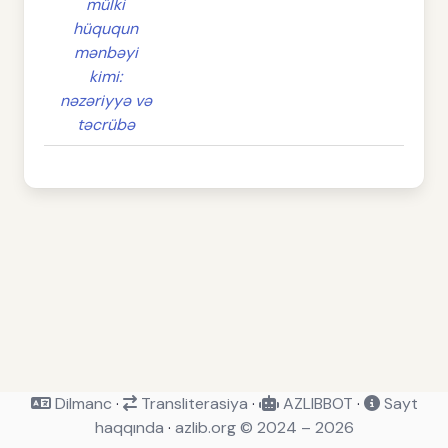
mülki
hüququn
mənbəyi
kimi:
nəzəriyyə və
təcrübə
Dilmanc
·
Transliterasiya
·
AZLIBBOT
·
Sayt
haqqında
·
azlib.org © 2024 – 2026