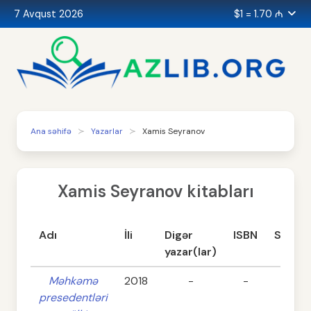
7 Avqust 2026
$1 = 1.70 ₼
Ana səhifə
Yazarlar
Xamis Seyranov
Xamis Seyranov kitabları
Adı
İli
Digər
ISBN
Səhifə
yazar(lar)
Məhkəmə
2018
-
-
152
presedentləri