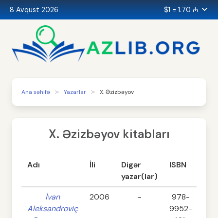
8 Avqust 2026
$1 = 1.70 ₼
Ana səhifə
Yazarlar
X. Əzizbəyov
X. Əzizbəyov kitabları
Adı
İli
Digər
ISBN
Səh
yazar(lar)
İvan
2006
-
978-
3
Aleksandroviç
9952-