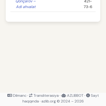
Qonçarov –
421-
Adi əhvalat
73-6
Dilmanc
·
Transliterasiya
·
AZLIBBOT
·
Sayt
haqqında
·
azlib.org © 2024 – 2026