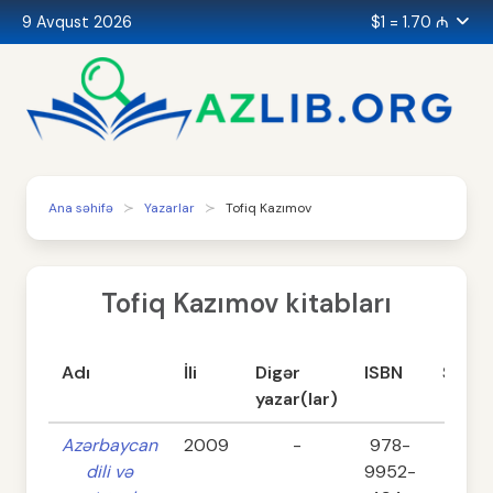
9 Avqust 2026
$1 = 1.70 ₼
Ana səhifə
Yazarlar
Tofiq Kazımov
Tofiq Kazımov kitabları
Adı
İli
Digər
ISBN
Səhif
yazar(lar)
Azərbaycan
2009
-
978-
42
dili və
9952-