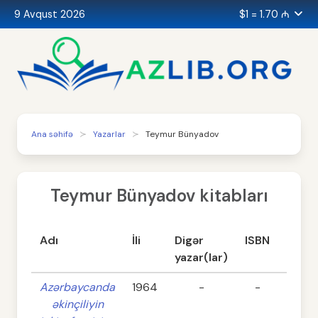
9 Avqust 2026
$1 = 1.70 ₼
Ana səhifə
Yazarlar
Teymur Bünyadov
Teymur Bünyadov kitabları
Adı
İli
Digər
ISBN
Səhif
yazar(lar)
Azərbaycanda
1964
-
-
152
əkinçiliyin