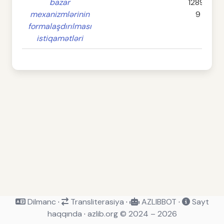
bazar
1289-
mexanizmlərinin
9
formalaşdırılması
istiqamətləri
Dilmanc
·
Transliterasiya
·
AZLIBBOT
·
Sayt
haqqında
·
azlib.org © 2024 – 2026