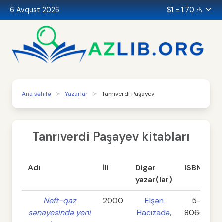
6 Avqust 2026
$1 = 1.70 ₼
Ana səhifə
Yazarlar
Tanrıverdi Paşayev
Tanrıverdi Paşayev kitabları
Adı
İli
Digər
ISBN
yazar(lar)
Neft-qaz
2000
Elşən
5-
sənayesində yeni
Hacızadə
,
8066-