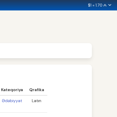
$1 = 1.70 ₼
Kateqoriya
Qrafika
Ədəbiyyat
Latın