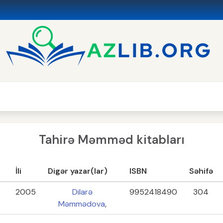
Tahirə Məmməd kitabları
İli
Digər yazar(lar)
ISBN
Səhifə
2005
Dilarə
9952418490
304
Məmmədova
,