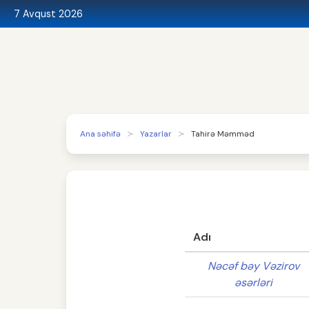
7 Avqust 2026
Ana səhifə
Yazarlar
Tahirə Məmməd
Adı
Nəcəf bəy Vəzirov
əsərləri