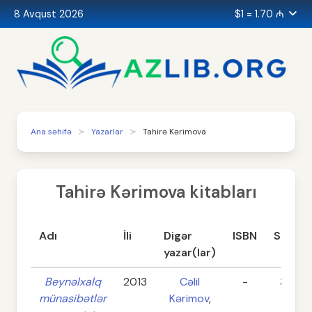
8 Avqust 2026
$1 = 1.70 ₼
Ana səhifə
Yazarlar
Tahirə Kərimova
Tahirə Kərimova kitabları
Adı
İli
Digər
ISBN
Səhifə
yazar(lar)
Beynəlxalq
2013
Cəlil
-
347
münasibətlər
Kərimov
,