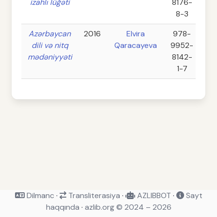
izahlı lüğəti
8176-
8-3
Azərbaycan
2016
Elvira
978-
4
dili və nitq
Qaracayeva
9952-
mədəniyyəti
8142-
1-7
Dilmanc
·
Transliterasiya
·
AZLIBBOT
·
Sayt
haqqında
·
azlib.org © 2024 – 2026