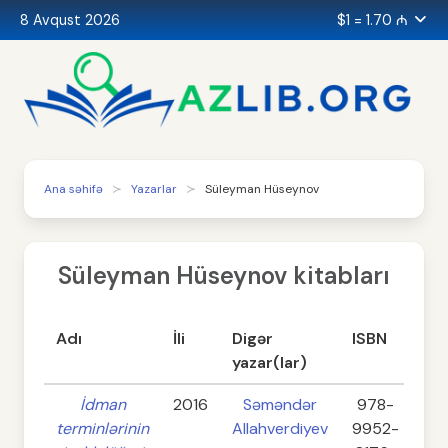
8 Avqust 2026
$1 = 1.70 ₼
Ana səhifə
Yazarlar
Süleyman Hüseynov
Süleyman Hüseynov kitabları
Adı
İli
Digər
ISBN
Səh
yazar(lar)
İdman
2016
Səməndər
978-
5
terminlərinin
Allahverdiyev
9952-