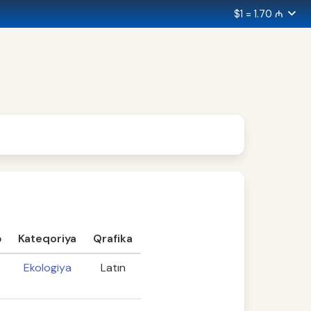
$1 = 1.70 ₼
ə
Kateqoriya
Qrafika
Ekologiya
Latın