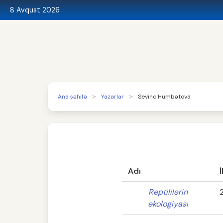
8 Avqust 2026
Ana səhifə
Yazarlar
Sevinc Hümbətova
Adı
İ
Reptililərin
ekologiyası