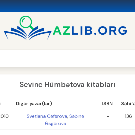
Sevinc Hümbətova kitabları
li
Digər yazar(lar)
ISBN
Səhif
2010
Svetlana Cəfərova
,
Səbinə
-
136
Əsgərova