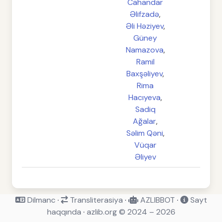
Cahandar
Əlifzadə
,
Əli Həziyev
,
Güney
Namazova
,
Ramil
Baxşəliyev
,
Rima
Hacıyeva
,
Sadiq
Ağalar
,
Səlim Qəni
,
Vüqar
Əliyev
Dilmanc
·
Transliterasiya
·
AZLIBBOT
·
Sayt
haqqında
·
azlib.org © 2024 – 2026