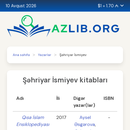
10 Avqust 2026
$1 = 1.70 ₼
Ana səhifə
Yazarlar
Şəhriyar İsmiyev
Şəhriyar İsmiyev kitabları
Adı
İli
Digər
ISBN
Səh
yazar(lar)
Qısa İslam
2017
Aysel
-
40
Ensiklopediyası
Əsgərova
,