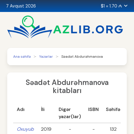
7 Avqust 2026
$1 = 1.70 ₼
Ana səhifə
Yazarlar
Səadət Abdurəhmanova
Səadət Abdurəhmanova
kitabları
Adı
İli
Digər
ISBN
Səhifə
Ka
yazar(lar)
Oxuyub
2019
-
-
132