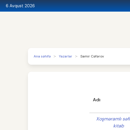
6 Avqust 2026
Ana səhifə
Yazarlar
Samir Cəfərov
Adı
Xoşməramlı səfir
kitab