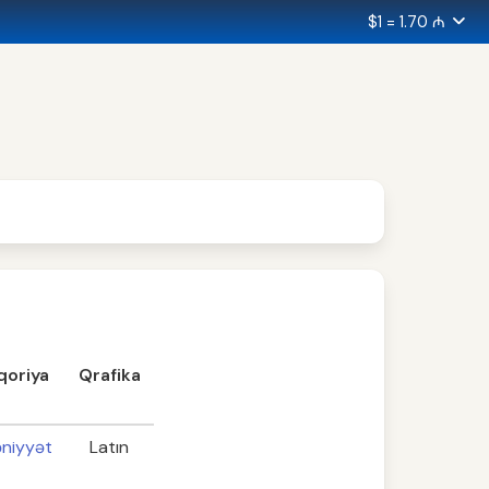
$1 = 1.70 ₼
qoriya
Qrafika
niyyət
Latın