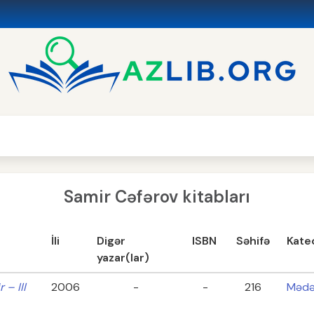
Samir Cəfərov kitabları
İli
Digər
ISBN
Səhifə
Kate
yazar(lar)
 – III
2006
-
-
216
Mədə