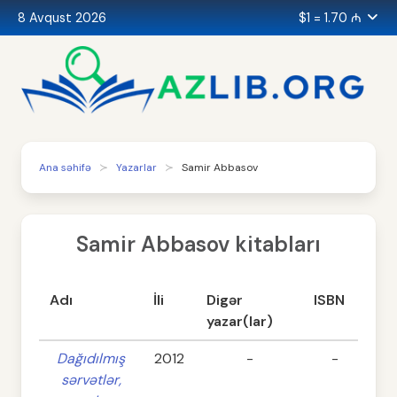
8 Avqust 2026
$1 = 1.70 ₼
Ana səhifə
Yazarlar
Samir Abbasov
Samir Abbasov kitabları
Adı
İli
Digər
ISBN
Sə
yazar(lar)
Dağıdılmış
2012
-
-
sərvətlər,