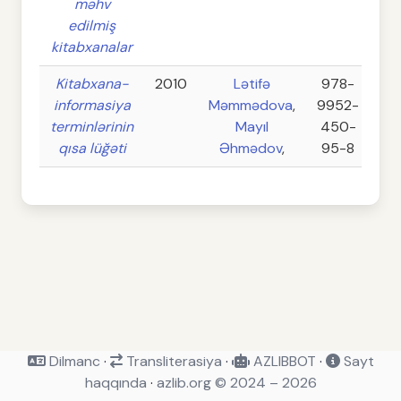
məhv
edilmiş
kitabxanalar
Kitabxana-
2010
Lətifə
978-
1
informasiya
Məmmədova
,
9952-
terminlərinin
Mayıl
450-
qısa lüğəti
Əhmədov
,
95-8
Dilmanc
·
Transliterasiya
·
AZLIBBOT
·
Sayt
haqqında
·
azlib.org © 2024 – 2026