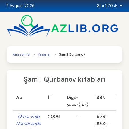
7 Avqust 2026
$1 = 1.70 ₼
Ana səhifə
Yazarlar
Şamil Qurbanov
Şamil Qurbanov kitabları
Adı
İli
Digər
ISBN
Səhif
yazar(lar)
Ömər Faiq
2006
-
978-
352
Nemanzadə
9952-