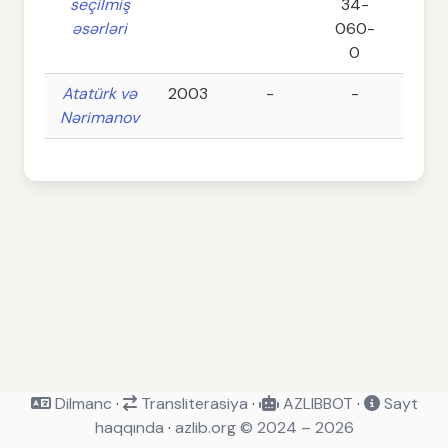
seçilmiş
34-
əsərləri
060-
0
Atatürk və
2003
-
-
51
Nərimanov
Dilmanc
·
Transliterasiya
·
AZLIBBOT
·
Sayt
haqqında
·
azlib.org © 2024 – 2026