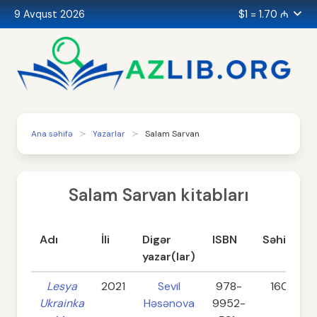
9 Avqust 2026
$1 = 1.70 ₼
Ana səhifə
Yazarlar
Salam Sarvan
Salam Sarvan kitabları
Adı
İli
Digər
ISBN
Səhifə
yazar(lar)
Lesya
2021
Sevil
978-
160
Ukrainka
Həsənova
9952-