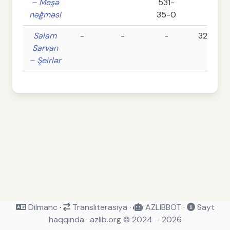
– Meşə
531-
nəğməsi
35-0
Salam
-
-
-
32
Sarvan
– Şeirlər
Dilmanc
·
Transliterasiya
·
AZLIBBOT
·
Sayt
haqqında
·
azlib.org © 2024 – 2026