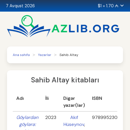
7 Avqust 2026
$1 = 1.70 ₼
Ana səhifə
Yazarlar
Sahib Altay
Sahib Altay kitabları
Adı
İli
Digər
ISBN
yazar(lar)
Göylərdən
2023
Akif
97899523023128
göylərə:
Hüseynov
,