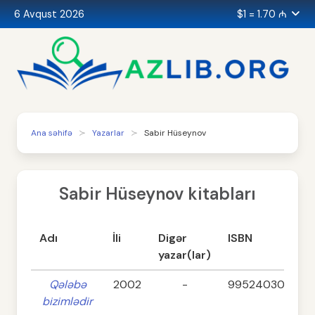
6 Avqust 2026
$1 = 1.70 ₼
Ana səhifə
Yazarlar
Sabir Hüseynov
Sabir Hüseynov kitabları
Adı
İli
Digər
ISBN
yazar(lar)
Qələbə
2002
-
99524030406
bizimlədir