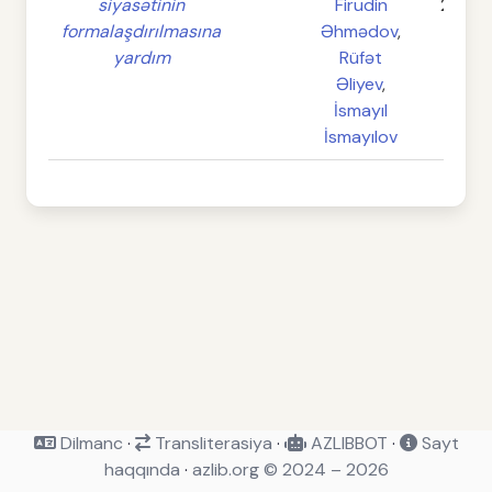
siyasətinin
Firudin
238-2
formalaşdırılmasına
Əhmədov
,
yardım
Rüfət
Əliyev
,
İsmayıl
İsmayılov
Dilmanc
·
Transliterasiya
·
AZLIBBOT
·
Sayt
haqqında
·
azlib.org © 2024 – 2026