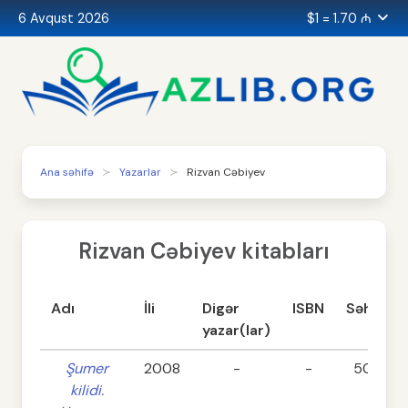
6 Avqust 2026
$1 = 1.70 ₼
Ana səhifə
Yazarlar
Rizvan Cəbiyev
Rizvan Cəbiyev kitabları
Adı
İli
Digər
ISBN
Səhifə
yazar(lar)
Şumer
2008
-
-
504
kilidi.