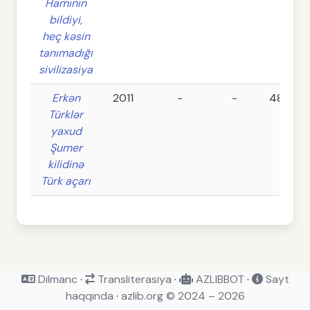
Hamının
bildiyi,
heç kəsin
tanımadığı
sivilizasiya
Erkən
2011
-
-
480
Türklər
yaxud
Şumer
kilidinə
Türk açarı
Dilmanc
·
Transliterasiya
·
AZLIBBOT
·
Sayt
haqqında
·
azlib.org © 2024 – 2026