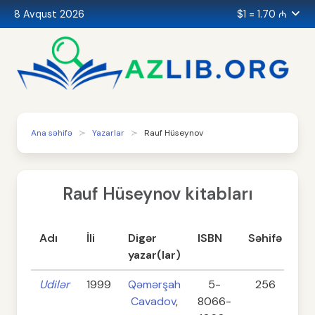
8 Avqust 2026
$1 = 1.70 ₼
Ana səhifə
Yazarlar
Rauf Hüseynov
Rauf Hüseynov kitabları
Adı
İli
Digər
ISBN
Səhifə
Ka
yazar(lar)
Udilər
1999
Qəmərşah
5-
256
Et
Cavadov
,
8066-