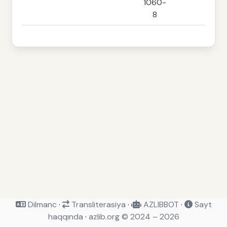
1060-
8
Dilmanc
·
Transliterasiya
·
AZLIBBOT
·
Sayt
haqqında
·
azlib.org © 2024 – 2026