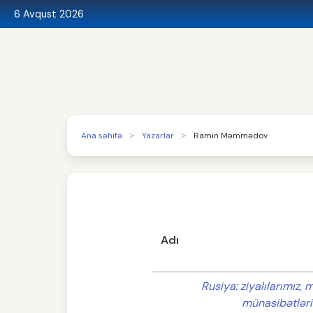
6 Avqust 2026
Ana səhifə
Yazarlar
Ramin Məmmədov
Adı
Rusiya: ziyalılarımız, 
münasibətlər