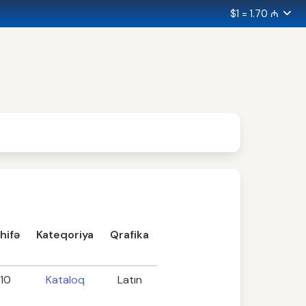
$1 = 1.70 ₼
hifə
Kateqoriya
Qrafika
110
Kataloq
Latın