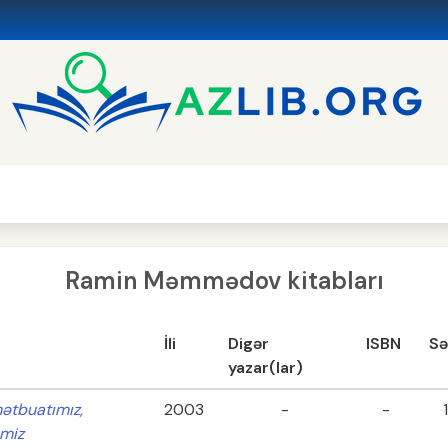
Ramin Məmmədov kitabları
İli
Digər
ISBN
Sə
yazar(lar)
mətbuatımız,
2003
-
-
imiz