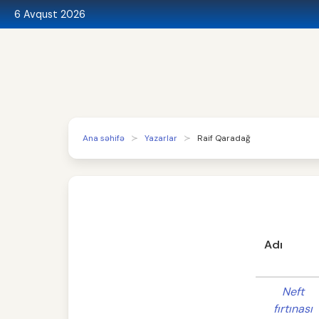
6 Avqust 2026
Ana səhifə
Yazarlar
Raif Qaradağ
Adı
Neft
fırtınası