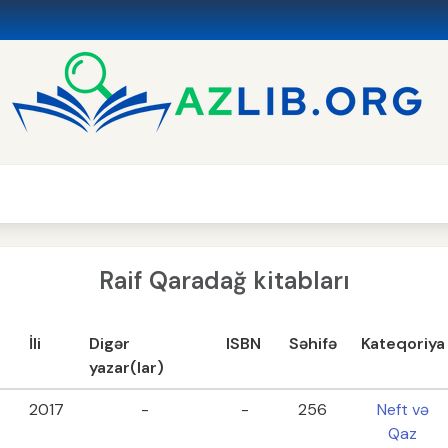
Raif Qaradağ kitabları
İli
Digər
ISBN
Səhifə
Kateqoriya
yazar(lar)
2017
-
-
256
Neft və
Qaz