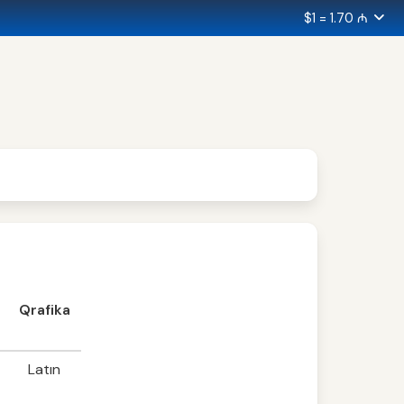
$1 = 1.70 ₼
Qrafika
Latın