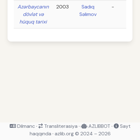
Azərbaycanın
2003
Sadıq
-
532
dövlət və
Səlimov
hüquq tarixi
Dilmanc
·
Transliterasiya
·
AZLIBBOT
·
Sayt
haqqında
·
azlib.org © 2024 – 2026