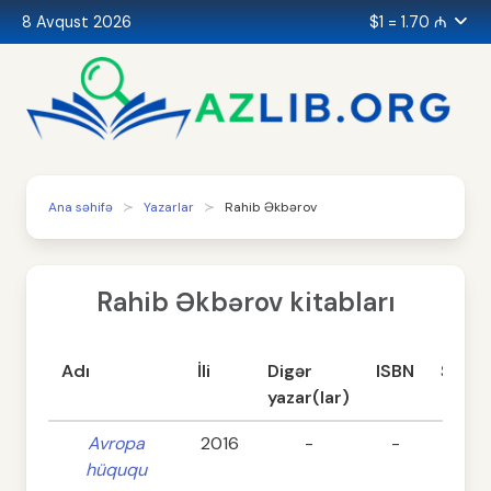
8 Avqust 2026
$1 = 1.70 ₼
Ana səhifə
Yazarlar
Rahib Əkbərov
Rahib Əkbərov kitabları
Adı
İli
Digər
ISBN
Səhif
yazar(lar)
Avropa
2016
-
-
354
hüququ