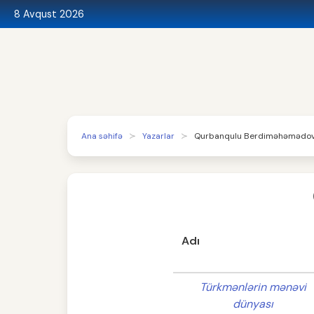
8 Avqust 2026
Ana səhifə
Yazarlar
Qurbanqulu Berdiməhəmədo
Adı
Türkmənlərin mənəvi
dünyası