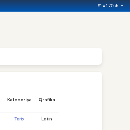
$1 = 1.70 ₼
ı
ə
Kateqoriya
Qrafika
Tarix
Latın