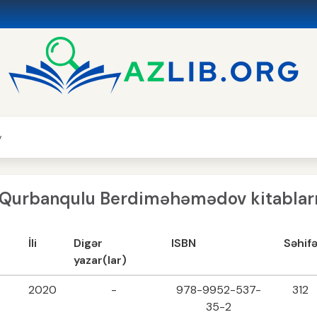
v
Qurbanqulu Berdiməhəmədov kitablar
İli
Digər
ISBN
Səhif
yazar(lar)
2020
-
978-9952-537-
312
35-2