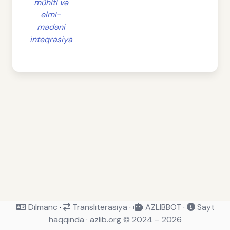
mühiti və
elmi-
mədəni
inteqrasiya
Dilmanc
·
Transliterasiya
·
AZLIBBOT
·
Sayt
haqqında
·
azlib.org © 2024 – 2026