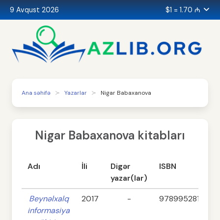
9 Avqust 2026
$1 = 1.70 ₼
Ana səhifə
Yazarlar
Nigar Babaxanova
Nigar Babaxanova kitabları
Adı
İli
Digər
ISBN
yazar(lar)
Beynəlxalq
2017
-
9789952817639
informasiya