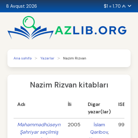
8 Avqust 2026
$1 = 1.70 ₼
Ana səhifə
Yazarlar
Nazim Rizvan
Nazim Rizvan kitabları
Adı
İli
Digər
ISBN
yazar(lar)
Məhəmmədhüseyn
2005
İslam
9952421
Şəhriyar seçilmiş
Qəribov
,