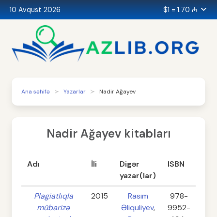
10 Avqust 2026
$1 = 1.70 ₼
Ana səhifə
Yazarlar
Nadir Ağayev
Nadir Ağayev kitabları
Adı
İli
Digər
ISBN
Səh
yazar(lar)
Plagiatlıqla
2015
Rasim
978-
16
mübarizə
Əliquliyev
,
9952-