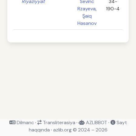
Riyaziyyat
Sevinc
34-
Rzayeva
,
190-4
Şaiq
Həsənov
Dilmanc
·
Transliterasiya
·
AZLIBBOT
·
Sayt
haqqında
·
azlib.org © 2024 – 2026