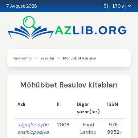
7 Avqust 2026
$1 = 1.70 ₼
Ana səhifə
Yazarlar
Möhübbət Rəsulov
Möhübbət Rəsulov kitabları
Adı
İli
Digər
ISBN
Səh
yazar(lar)
Uşaqlar üçün
2008
Fuad
978-
62
ensiklopediya.
Lətifov
,
9952-