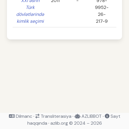
XXI əsrin
2011
-
978-
292
Türk
9952-
dövlətlərində
26-
kimlik seçimi
217-9
Dilmanc
·
Transliterasiya
·
AZLIBBOT
·
Sayt
haqqında
·
azlib.org © 2024 – 2026