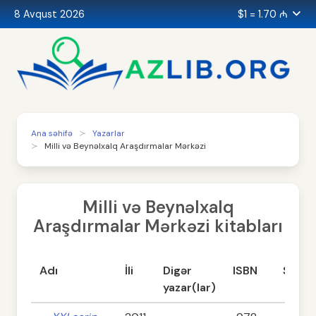
8 Avqust 2026
$1 = 1.70 ₼
Ana səhifə
Yazarlar
Milli və Beynəlxalq Araşdırmalar Mərkəzi
Milli və Beynəlxalq
Araşdırmalar Mərkəzi kitabları
Adı
İli
Digər
ISBN
Səhif
yazar(lar)