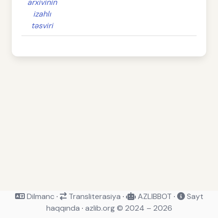
arxivinin
izahlı
təsviri
Dilmanc
·
Transliterasiya
·
AZLIBBOT
·
Sayt
haqqında
·
azlib.org © 2024 – 2026