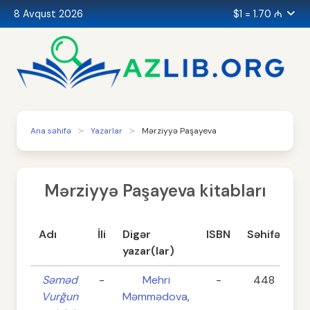
8 Avqust 2026
$1 = 1.70 ₼
Ana səhifə
Yazarlar
Mərziyyə Paşayeva
Mərziyyə Paşayeva kitabları
Adı
İli
Digər
ISBN
Səhifə
Ka
yazar(lar)
Səməd
-
Mehri
-
448
B
Vurğun
Məmmədova
,